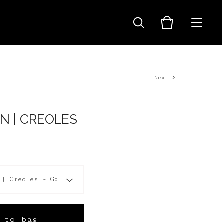
Next
N | CREOLES
 to bag