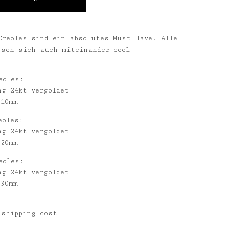
Creoles sind ein absolutes Must Have. Alle
ssen sich auch miteinander cool
eoles:
ng 24kt vergoldet
 10mm
eoles:
ng 24kt vergoldet
 20mm
eoles:
ng 24kt vergoldet
 30mm
 shipping cost