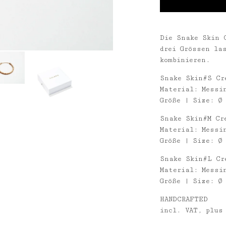
Die Snake Skin 
drei Grössen la
kombinieren.
Snake Skin#S Cr
Material: Messi
Größe | Size: Ø
Snake Skin#M Cr
Material: Messi
Größe | Size: Ø
Snake Skin#L Cr
Material: Messi
Größe | Size: Ø
HANDCRAFTED
incl. VAT, plus