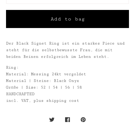
Add to bag
Der Black Signet Ring ist ein starkes Piece und
steht für die selbstbewusste Frau, die mit
beiden Beinen erfolgreich im Leben steht.
Ring:
Material: Messing 24kt vergoldet
Material | Steine: Black Onyx
Größe | Size: 52 | 54 | 56 | 58
HANDCRAFTED
incl. VAT, plus shipping cost