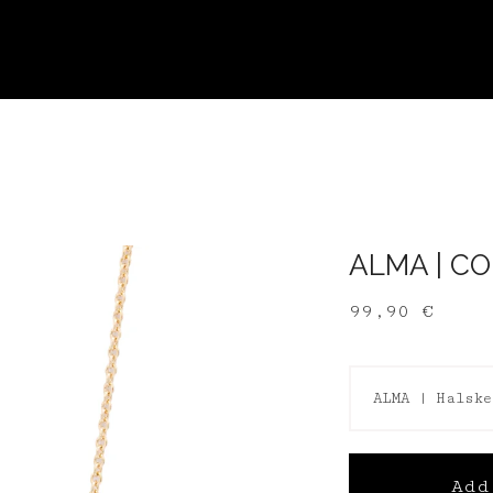
ALMA | C
99,90
€
Add