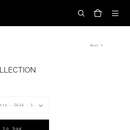
Next
OLLECTION
 to bag