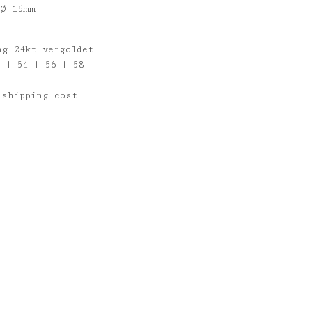
 Ø 15mm
ng 24kt vergoldet
 | 54 | 56 | 58
 shipping cost