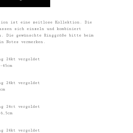
tion ist eine zeitlose Kollektion. Die
assen sich einzeln und kombiniert
n. Die gewünschte Ringgröße bitte beim
in Notes vermerken.
ng 24kt vergoldet
-45cm
ng 24kt vergoldet
8cm
ng 24ct vergoldet
 6,5cm
ng 24kt vergoldet