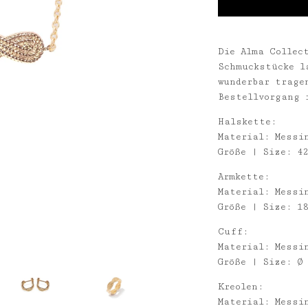
Die Alma Collec
Schmuckstücke l
wunderbar trage
Bestellvorgang 
Halskette:
Material: Messi
Größe | Size: 42
Armkette:
Material: Messi
Größe | Size: 1
Cuff:
Material: Messi
Größe | Size: Ø
Kreolen:
Material: Messi