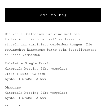
Add to bag
Die Venus Collection ist eine zeitlose
Kollektion. Die Schmuckstücke lassen sich
einzeln und kombiniert wunderbar tragen. Die
gewünschte Ringgröße bitte beim Bestellvorgang
in Notes vermerken.
Halskette Single Pearl:
Material: Messing 24kt vergoldet
Größe | Size: 42-45cm
Symbol | Größe: Ø 8mm
Ohrringe:
Material: Messing 24kt vergoldet
Symbol | Größe: Ø 8mm